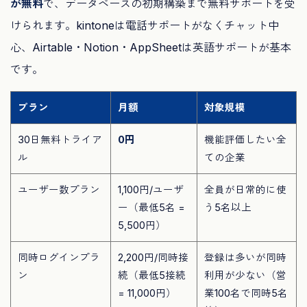
が無料
で、データベースの初期構築まで無料サポートを受
けられます。kintoneは電話サポートがなくチャット中
心、Airtable・Notion・AppSheetは英語サポートが基本
です。
プラン
月額
対象規模
30日無料トライア
0円
機能評価したい全
ル
ての企業
ユーザー数プラン
1,100円/ユーザ
全員が日常的に使
ー（最低5名 =
う5名以上
5,500円）
同時ログインプラ
2,200円/同時接
登録は多いが同時
ン
続（最低5接続
利用が少ない（営
= 11,000円）
業100名で同時5名