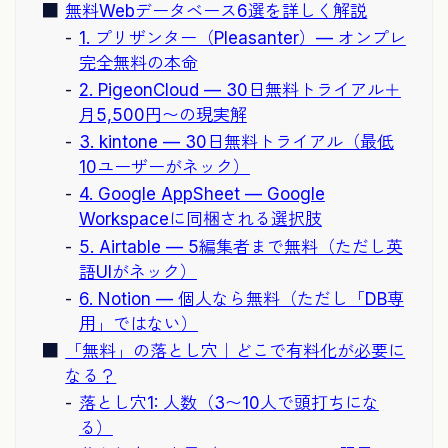
無料Webデータベース6選を詳しく解説
1. プリザンター（Pleasanter）— オンプレ
完全無料の本命
2. PigeonCloud — 30日無料トライアル＋
月5,500円〜の現実解
3. kintone — 30日無料トライアル（最低
10ユーザーがネック）
4. Google AppSheet — Google
Workspaceに同梱される選択肢
5. Airtable — 5編集者まで無料（ただし英
語UIがネック）
6. Notion — 個人なら無料（ただし「DB専
用」ではない）
「無料」の落とし穴｜どこで有料化が必要に
なる？
落とし穴1: 人数（3〜10人で頭打ちにな
る）