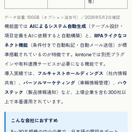
等）
データ容量: 100GB（オプション追加可）／2026年5月2日確認
機能面では
AIによるシステム自動生成
（テーブル設計・
項目定義をAIに依頼すると自動構築）と、
RPAライクなコ
ネクト機能
（条件付きで自動転記・自動メール送信）が標
準搭載されているのが特徴です。kintoneでは別売プラグ
インや有料連携サービスが必要になる機能です。
導入実績では、
フルキャストホールディングス
（社内情報
共有）、
パーソルマーケティング
（車輛情報管理）、
ハウ
ステック
（製品情報通知）など、上場企業を含む300社以
上で本番運用されています。
こんな会社におすすめ
5〜30名規模の中小企業で、日本語の電話サポート