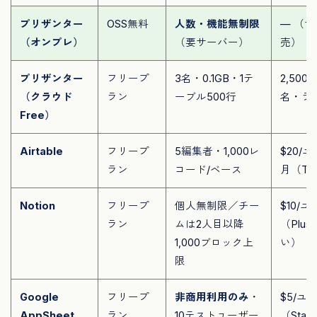
プリザンター
OSS無料
人数・機能無制限
— （
（オンプレ）
（要サーバー）
売）
プリザンター
フリープ
3名・0.1GB・1テ
2,500
（クラウド
ラン
ーブル500行
名・ラ
Free）
Airtable
フリープ
5編集者・1,000レ
$20/
ラン
コード/ベース
月（Te
Notion
フリープ
個人無制限／チー
$10/
ラン
ムは2人目以降
（Plu
1,000ブロック上
い）
限
Google
フリープ
非商用利用のみ
・
$5/ユ
AppSheet
ラン
10テストユーザー
（Start