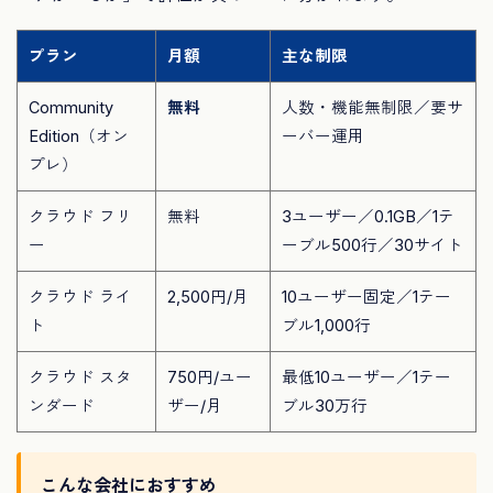
プラン
月額
主な制限
Community
無料
人数・機能無制限／要サ
Edition（オン
ーバー運用
プレ）
クラウド フリ
無料
3ユーザー／0.1GB／1テ
ー
ーブル500行／30サイト
クラウド ライ
2,500円/月
10ユーザー固定／1テー
ト
ブル1,000行
クラウド スタ
750円/ユー
最低10ユーザー／1テー
ンダード
ザー/月
ブル30万行
こんな会社におすすめ