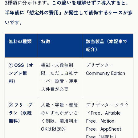
3種類に分かれます。
この違いを理解せずに導入すると、
半年後に「想定外の費用」が発生して後悔するケースが多
いです
。
無料の種類
特徴
該当製品（本記事で
紹介）
① OSS（オ
機能・人数無制
プリザンター
ンプレ無
限。ただし自社サ
Community Edition
料）
ーバー設置・運用
人件費が必要
② フリープ
人数・容量・機能
プリザンター クラウ
ラン（永続
のいずれかが小さ
ドFree、Airtable
無料）
く制限。商用利用
Free、Notion
OKは限定的
Free、AppSheet
Free（非商用）