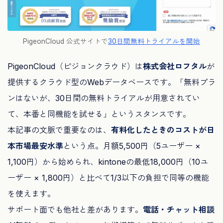
PigeonCloud 公式サイトで
30日間無料トライアルを開始
PigeonCloud（ピジョンクラウド）は
株式会社ロフタル
が
提供するクラウド型のWebデータベースです。「無料プラ
ンはないが、30日間の無料トライアルが用意されてい
て、本番と同機能を試せる」というスタンスです。
本記事の文脈で重要なのは、
有料化したときのコストが日
本市場最安水準
という点。月額5,500円（5ユーザー ×
1,100円）から始められ、kintoneの最低18,000円（10ユ
ーザー × 1,800円）と比べて1/3以下の負担で同等の機能
を使えます。
サポート面でも他社と差があります。
電話・チャット相談