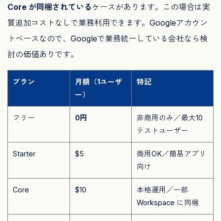
Core が同梱されている
ケースがあります。この場合は実
質追加コストなしで業務利用できます。Googleアカウン
トベースなので、Googleで業務統一している会社なら検
討の価値ありです。
プラン
月額（1ユーザ
特記
ー）
フリー
0円
非商用のみ／最大10
テストユーザー
Starter
$5
商用OK／簡易アプリ
向け
Core
$10
本格運用／一部
Workspace に同梱