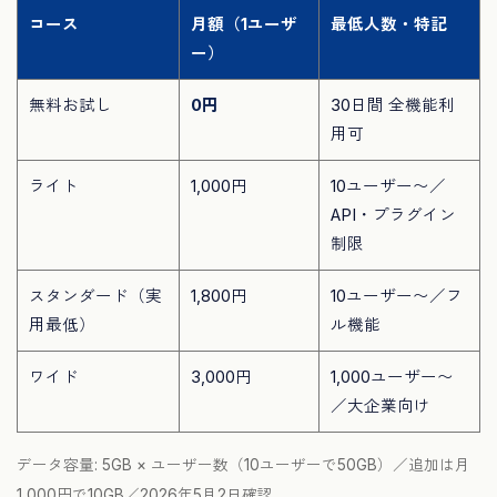
コース
月額（1ユーザ
最低人数・特記
ー）
無料お試し
0円
30日間 全機能利
用可
ライト
1,000円
10ユーザー〜／
API・プラグイン
制限
スタンダード（実
1,800円
10ユーザー〜／フ
用最低）
ル機能
ワイド
3,000円
1,000ユーザー〜
／大企業向け
データ容量: 5GB × ユーザー数（10ユーザーで50GB）／追加は月
1,000円で10GB／2026年5月2日確認