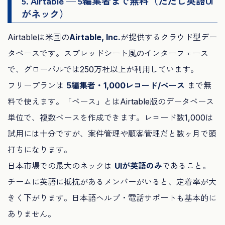
5. Airtable — 5編集者まで無料（ただし英語UI
がネック）
Airtableは米国の
Airtable, Inc.
が提供するクラウド型デー
タベースです。スプレッドシート風のインターフェース
で、グローバルでは250万社以上が利用しています。
フリープランは
5編集者・1,000レコード/ベース
まで無
料で使えます。「ベース」とはAirtable版のデータベース
単位で、複数ベースを作成できます。レコード数1,000は
試用には十分ですが、案件管理や顧客管理だと数ヶ月で頭
打ちになります。
日本市場での最大のネックは
UIが英語のみ
であること。
チームに英語に抵抗があるメンバーがいると、定着率が大
きく下がります。日本語ヘルプ・電話サポートも基本的に
ありません。