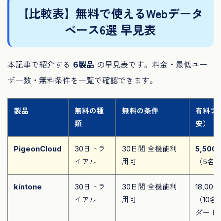
【比較表】無料で使えるWebデータ
ベース6選 早見表
本記事で紹介する
6製品
の早見表です。料金・最低ユー
ザー数・無料条件を一覧で確認できます。
製品
無料の種
無料の条件
有料プ
類
安）
PigeonCloud
30日トラ
30日間 全機能利
5,50
イアル
用可
（5名
kintone
30日トラ
30日間 全機能利
18,00
イアル
用可
（10名
ダード