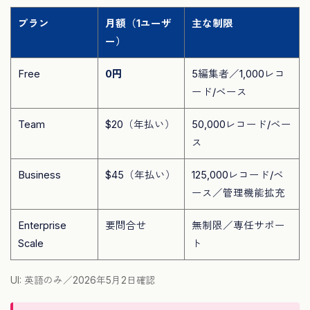
プラン
月額（1ユーザ
主な制限
ー）
Free
0円
5編集者／1,000レコ
ード/ベース
Team
$20（年払い）
50,000レコード/ベー
ス
Business
$45（年払い）
125,000レコード/ベ
ース／管理機能拡充
Enterprise
要問合せ
無制限／専任サポー
Scale
ト
UI: 英語のみ／2026年5月2日確認