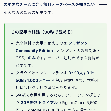
の小さなチームに合う無料データベースを知りたい」
——
そんな方のための記事です。
この記事の結論（30秒で読める）
完全無料で実用に耐えるのは
プリザンター
Community Edition
（オンプレ・人数無制限・
OSS）
のみ
です。サーバー運用ができる前提が
必要です。
クラウド系のフリープランは
3〜10人 / 0.1〜
5GB / 1,000レコード
程度が頭打ちで、本格運
用には1〜2ヶ月で壁に当たります。
5名超で商用利用するなら、フリープラン探しよ
り
30日無料トライアル
（PigeonCloud 5,500
円〜・kintone 18,000円〜）の方が現実的で