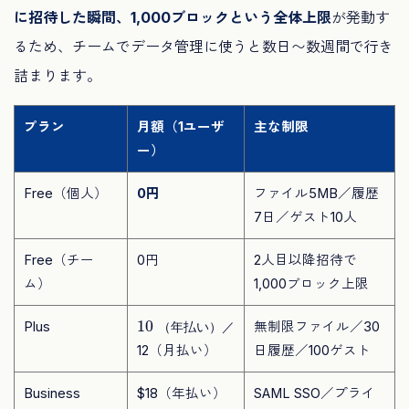
に招待した瞬間、1,000ブロックという全体上限
が発動す
るため、チームでデータ管理に使うと数日〜数週間で行き
詰まります。
プラン
月額（1ユーザ
主な制限
ー）
Free（個人）
0円
ファイル5MB／履歴
7日／ゲスト10人
Free（チー
0円
2人目以降招待で
ム）
1,000ブロック上限
10
（年払い）／
Plus
無制限ファイル／30
（
年
払
い
）
／
12（月払い）
日履歴／100ゲスト
Business
$18（年払い）
SAML SSO／プライ