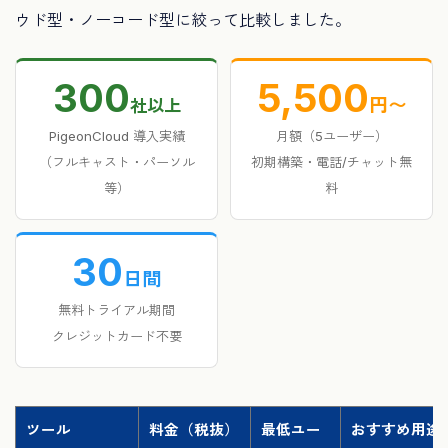
ウド型・ノーコード型に絞って比較しました。
300
5,500
円〜
社以上
PigeonCloud 導入実績
月額（5ユーザー）
（フルキャスト・パーソル
初期構築・電話/チャット無
等）
料
30
日間
無料トライアル期間
クレジットカード不要
ツール
料金（税抜）
最低ユー
おすすめ用途