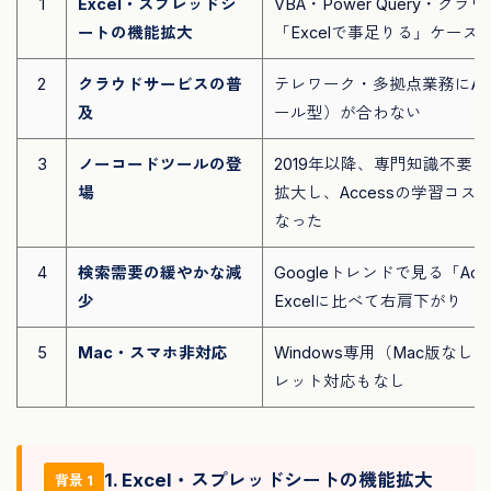
1
Excel・スプレッドシ
VBA・Power Query・ク
ートの機能拡大
「Excelで事足りる」ケース
2
クラウドサービスの普
テレワーク・多拠点業務にAc
及
ール型）が合わない
3
ノーコードツールの登
2019年以降、専門知識不要
場
拡大し、Accessの学習コ
なった
4
検索需要の緩やかな減
Googleトレンドで見る「Ac
少
Excelに比べて右肩下がり
5
Mac・スマホ非対応
Windows専用（Mac版な
レット対応もなし
1. Excel・スプレッドシートの機能拡大
背景 1