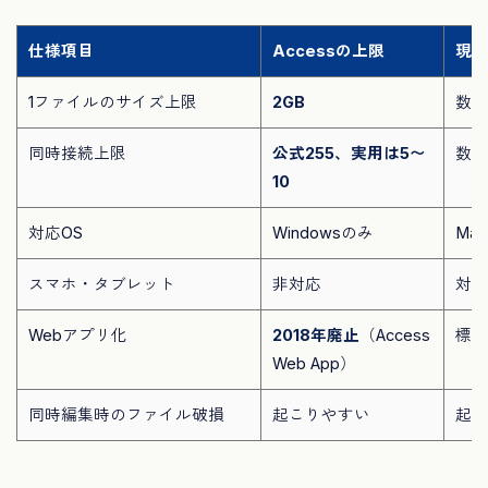
仕様項目
Accessの上限
現代
1ファイルのサイズ上限
2GB
数十
同時接続上限
公式255、実用は5〜
数百
10
対応OS
Windowsのみ
Mac
スマホ・タブレット
非対応
対応
Webアプリ化
2018年廃止
（Access
標準
Web App）
同時編集時のファイル破損
起こりやすい
起こ