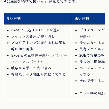
Accessを続けて良いか」が見えてきます。
良い評判
悪い評判
Excelより処理スピードが速い
プログラミング知
ライセンス費用が安く済む
が高い
プログラミング知識があれば感覚
使いこなせるまで
的に操作可能
共有ファイルにす
Excelとの互換性が高い（インポー
2GBで容量の壁
ト／エクスポート）
多人数・同時編集
帳票が簡単に作成できる
バージョンアップ
複雑なデータ抽出も柔軟にできる
くなる
社内で使える人が
る
エラー時の対処が