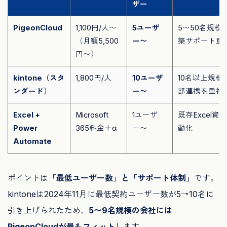
ザー
PigeonCloud
1,100円/人〜
5ユーザ
5〜50名規模
（月額5,500
ー〜
築サポート重
円〜）
kintone（スタ
1,800円/人
10ユーザ
10名以上規
ンダード）
ー〜
部連携を重視
Excel +
Microsoft
1ユーザ
既存Excel
Power
365料金＋α
ー〜
動化
Automate
ポイントは
「最低ユーザー数」と「サポート体制」
です。
kintoneは2024年11月に最低契約ユーザー数が5→10名に
引き上げられたため、
5〜9名規模の会社には
PigeonCloudが最もフィット
します。