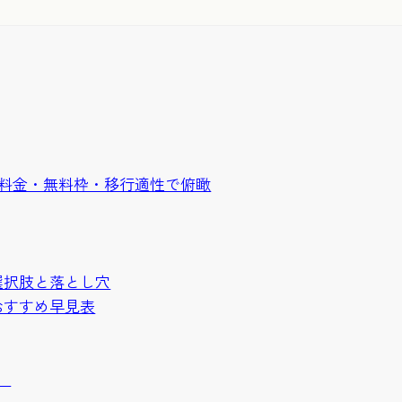
ルを料金・無料枠・移行適性で俯瞰
選択肢と落とし穴
おすすめ早見表
）