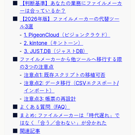
【判断基準】あなたの業務にファイルメーカ
ーは合っているか？
【2026年版】ファイルメーカーの代替ツー
ル3選
1. PigeonCloud（ピジョンクラウド）
2. kintone（キントーン）
3. JUST.DB（ジャストDB）
ファイルメーカーから他ツールへ移行する際
の3つの注意点
注意点1: 既存スクリプトの移植可否
注意点2: データ移行（CSVエクスポート/
インポート）
注意点3: 帳票の再設計
よくある質問（FAQ）
まとめ: ファイルメーカーは「時代遅れ」で
はなく「合う／合わない」が分かれた
関連記事