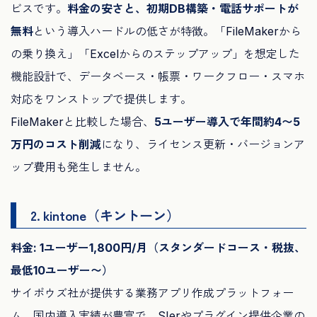
ビスです。
料金の安さと、初期DB構築・電話サポートが
無料
という導入ハードルの低さが特徴。「FileMakerから
の乗り換え」「Excelからのステップアップ」を想定した
機能設計で、データベース・帳票・ワークフロー・スマホ
対応をワンストップで提供します。
FileMakerと比較した場合、
5ユーザー導入で年間約4〜5
万円のコスト削減
になり、ライセンス更新・バージョンア
ップ費用も発生しません。
2. kintone（キントーン）
料金: 1ユーザー1,800円/月（スタンダードコース・税抜、
最低10ユーザー〜）
サイボウズ社が提供する業務アプリ作成プラットフォー
ム。国内導入実績が豊富で、SIerやプラグイン提供企業の