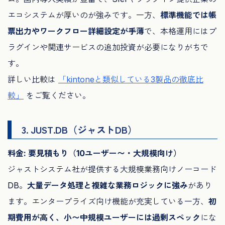
エコシステムが厚いのが強みです。一方、
標準機能では帳
票出力やワークフロー詳細設定が手薄
で、本格運用にはプ
ラグインや関連サービスの追加投資が必要になりがちで
す。
詳しい比較は
「kintoneと類似している3製品の徹底比
較」
をご覧ください。
3. JUST.DB（ジャストDB）
料金: 要見積もり（10ユーザー〜・大規模向け）
ジャストシステム社が提供する大規模業務向けノーコード
DB。
大量データ処理と複雑な業務ロジックに強み
があり
ます。エンタープライズ向け機能が充実している一方、
初
期費用が高く、小〜中規模ユーザーには過剰スペック
にな