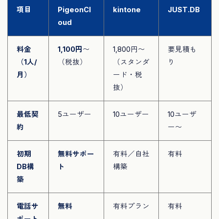
項目
PigeonCl
kintone
JUST.DB
oud
料金
1,100円
〜
1,800円〜
要見積も
（1人/
（税抜）
（スタンダ
り
月）
ード・税
抜）
最低契
5ユーザー
10ユーザー
10ユーザ
約
ー〜
初期
無料サポー
有料／自社
有料
DB構
ト
構築
築
電話サ
無料
有料プラン
有料
ポート