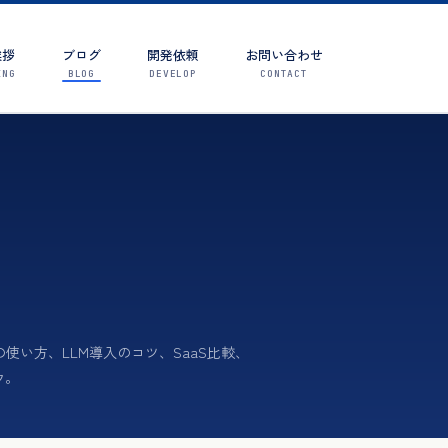
挨拶
ブログ
開発依頼
お問い合わせ
ING
BLOG
DEVELOP
CONTACT
の使い方、LLM導入のコツ、SaaS比較、
ウ。