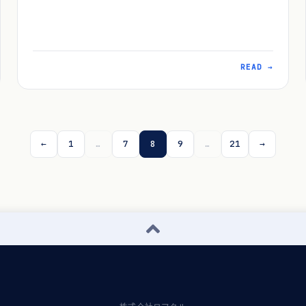
READ →
←
1
…
7
8
9
…
21
→