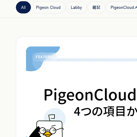
All
Pigeon Cloud
Labby
雑記
PigeonClo
FEATURED