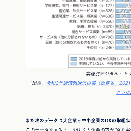
業種別デジタル・ト
（出典）
令和3年版情報通信白書（
総務省 20
クトに
また次のデータは大企業と中小企業のDXの取組
このデータを見ると、やはり大企業の方がDXを