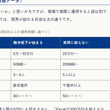
独自データ）
ないか」と思いがちですが、現場で実際に運用すると話は別で
経験では、限界が訪れる目安は次の通りです。
支援300社以上の運用実績に基づく）
動作低下が始まる
実用に耐えない
5万〜10万行
20万行〜
50MB〜
200MB〜
3〜5人
5人以上
数百箇所
千箇所以上
30シート〜
50シート〜
の1/10にも届きません。「Excelで100万行を扱えるは