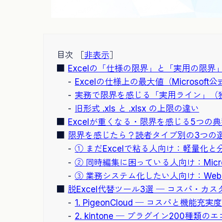
目次 ［
非表示
］
Excelの「仕様の限界」と「実用の限界
Excelの仕様上の最大値（Microsoft
実務で限界を感じる「実用ライン」（
旧形式 .xls と .xlsx の上限の違い
Excelが重くなる・限界を感じる5つの
限界を感じたら？読者タイプ別の3つの
① まだExcelで粘る人向け：軽量化
② 同時編集に困っている人向け：Microso
③ 業務システム化したい人向け：We
脱Excel代替ツール3選 ─ コスパ・
1. PigeonCloud ─ コスパと機
2. kintone ─ プラグイン200種