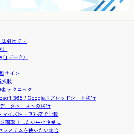
」は別物です
公式）
独自データ）
典型サイン
選択肢
と分割テクニック
ft 365 / Googleスプレッドシート移行
bデータベースへの移行
カスタマイズ性・無料度で比較
能充実度を両取りしたい中小企業に
類のエコシステムを使いたい場合