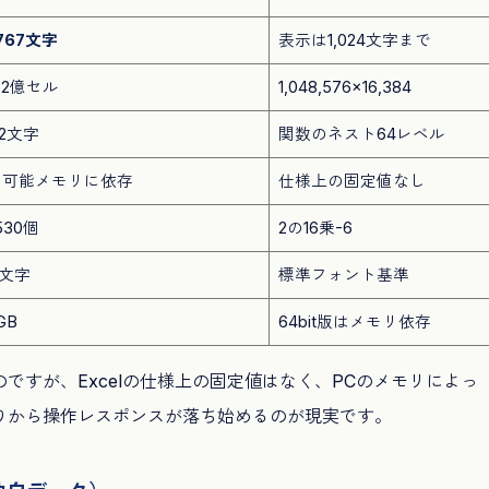
,767文字
表示は1,024文字まで
72億セル
1,048,576×16,384
92文字
関数のネスト64レベル
用可能メモリに依存
仕様上の固定値なし
530個
2の16乗-6
5文字
標準フォント基準
GB
64bit版はメモリ依存
ですが、Excelの仕様上の固定値はなく、PCのメモリによっ
りから操作レスポンスが落ち始めるのが現実です。