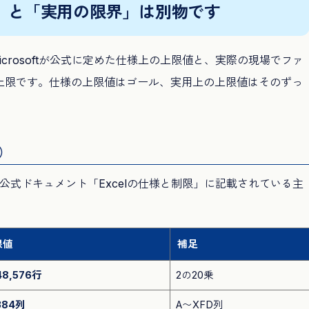
限界」と「実用の限界」は別物です
icrosoftが公式に定めた仕様上の上限値と、実際の現場でファ
上限です。仕様の上限値はゴール、実用上の上限値はそのずっ
式）
ft公式ドキュメント「Excelの仕様と制限」に記載されている主
限値
補足
48,576行
2の20乗
384列
A〜XFD列