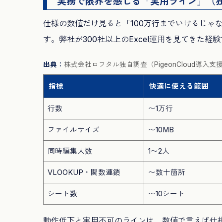
実務で限界を感じる「実用ライン」（
仕様の数値だけ見ると「100万行までいけるじゃ
す。弊社が300社以上のExcel運用を見てきた
出典：
株式会社ロフタル独自調査（PigeonCloud導入
指標
快適に使える範囲
行数
〜1万行
ファイルサイズ
〜10MB
同時編集人数
1〜2人
VLOOKUP・関数連鎖
〜数十箇所
シート数
〜10シート
動作低下と実用不可のラインは、数値で言えば仕様上限