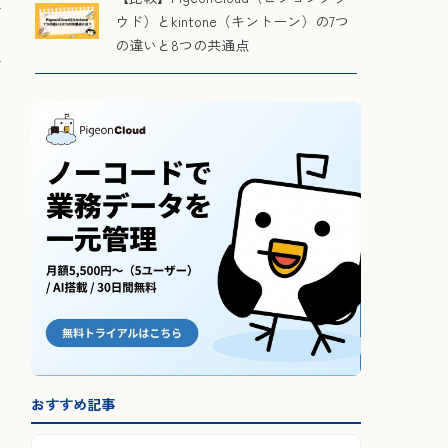
ウド）とkintone（キントーン）の7つ
の違いと8つの共通点
おすすめ記事