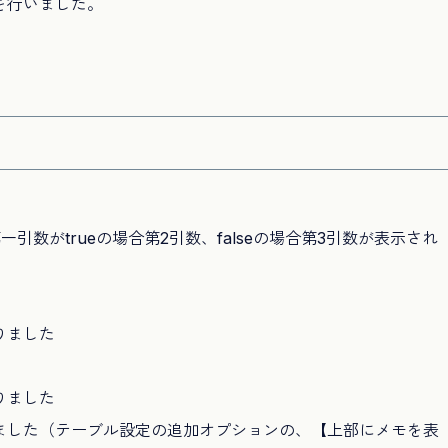
スを行いました。
引数がtrueの場合第2引数、falseの場合第3引数が表示され
りました
りました
ました（テーブル設定の追加オプションの、【上部にメモを表