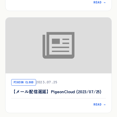
READ →
2023.07.25
PIGEON CLOUD
【メール配信遅延】PigeonCloud (2023/07/25)
READ →