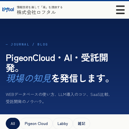
情報技術を通して「楽」を提供する
株式会社ロフタル
— JOURNAL / BLOG
PigeonCloud・AI・受託開
発。
を発信します。
現場の知見
WEBデータベースの使い方、LLM導入のコツ、SaaS比較、
受託開発のノウハウ。
All
Pigeon Cloud
Labby
雑記