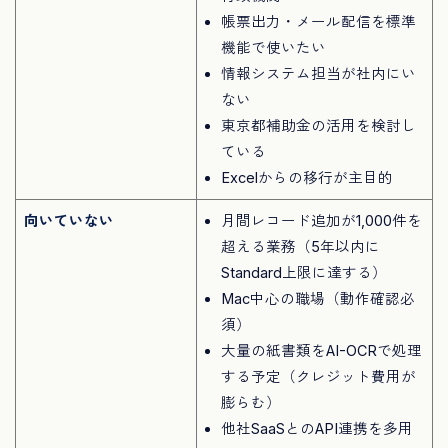
帳票出力・メール配信を標準
機能で使いたい
情報システム担当が社内にい
ない
東京都補助金の活用を検討し
ている
Excelからの移行が主目的
向いていない
月間レコード追加が1,000件を
超える業務（5年以内に
Standard上限に達する）
Mac中心の職場（動作確認必
須）
大量の紙書類をAI-OCRで処理
する予定（クレジット費用が
膨らむ）
他社SaaSとのAPI連携を多用