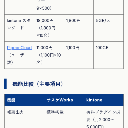
ザー
9×500）
kintone スタ
18,000円
1,800円
5GB/人
ンダード
（1,800円
×10名）
PigeonCloud
11,000円
1,100円
100GB
（ユーザー
（1,100円×10
数）
名）
機能比較（主要項目）
機能
サスケWorks
kintone
帳票出力
標準搭載
有料プラグイン必
要（月2,000〜
5,000円）