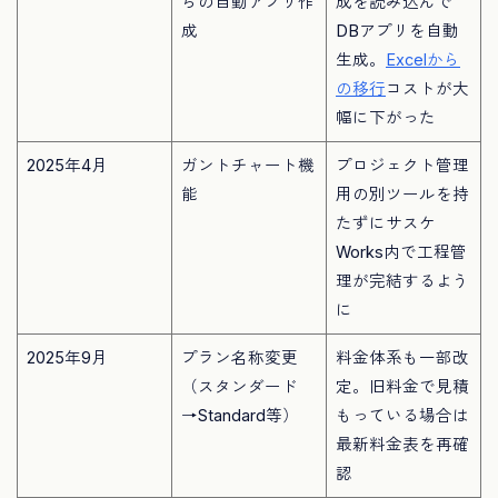
らの自動アプリ作
成を読み込んで
成
DBアプリを自動
生成。
Excelから
の移行
コストが大
幅に下がった
2025年4月
ガントチャート機
プロジェクト管理
能
用の別ツールを持
たずにサスケ
Works内で工程管
理が完結するよう
に
2025年9月
プラン名称変更
料金体系も一部改
（スタンダード
定。旧料金で見積
→Standard等）
もっている場合は
最新料金表を再確
認