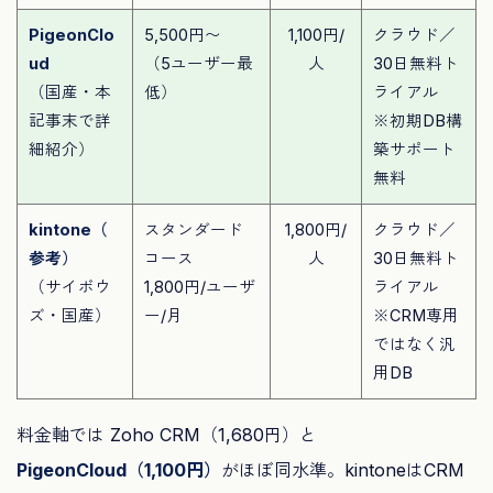
PigeonClo
5,500円〜
1,100円/
クラウド／
ud
（5ユーザー最
人
30日無料ト
（国産・本
低）
ライアル
記事末で詳
※初期DB構
細紹介）
築サポート
無料
kintone（
スタンダード
1,800円/
クラウド／
参考）
コース
人
30日無料ト
（サイボウ
1,800円/ユーザ
ライアル
ズ・国産）
ー/月
※CRM専用
ではなく汎
用DB
料金軸では Zoho CRM（1,680円）と
PigeonCloud（1,100円）
がほぼ同水準。kintoneはCRM