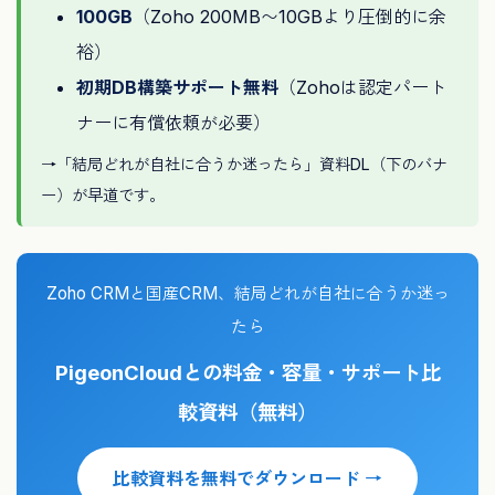
100GB
（Zoho 200MB〜10GBより圧倒的に余
裕）
初期DB構築サポート無料
（Zohoは認定パート
ナーに有償依頼が必要）
→「結局どれが自社に合うか迷ったら」資料DL（下のバナ
ー）が早道です。
Zoho CRMと国産CRM、結局どれが自社に合うか迷っ
たら
PigeonCloudとの料金・容量・サポート比
較資料（無料）
比較資料を無料でダウンロード →