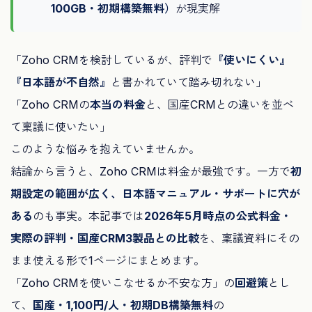
100GB・初期構築無料）
が現実解
「Zoho CRMを検討しているが、評判で
『使いにくい』
『日本語が不自然』
と書かれていて踏み切れない」
「Zoho CRMの
本当の料金
と、国産CRMとの違いを並べ
て稟議に使いたい」
このような悩みを抱えていませんか。
結論から言うと、Zoho CRMは料金が最強です。一方で
初
期設定の範囲が広く、日本語マニュアル・サポートに穴が
ある
のも事実。本記事では
2026年5月時点の公式料金・
実際の評判・国産CRM3製品との比較
を、稟議資料にその
まま使える形で1ページにまとめます。
「Zoho CRMを使いこなせるか不安な方」の
回避策
とし
て、
国産・1,100円/人・初期DB構築無料
の