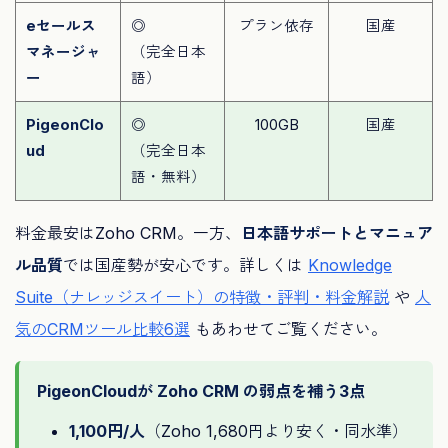
eセールス
◎
プラン依存
国産
マネージャ
（完全日本
ー
語）
PigeonClo
◎
100GB
国産
ud
（完全日本
語・無料）
料金最安はZoho CRM。一方、
日本語サポートとマニュア
ル品質
では国産勢が安心です。詳しくは
Knowledge
Suite（ナレッジスイート）の特徴・評判・料金解説
や
人
気のCRMツール比較6選
もあわせてご覧ください。
PigeonCloudが Zoho CRM の弱点を補う3点
1,100円/人
（Zoho 1,680円より安く・同水準）