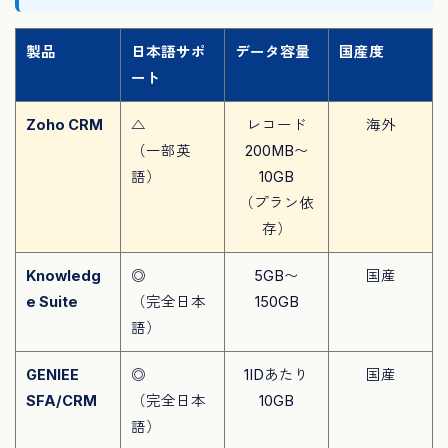
製品
日本語サポ
データ容量
国産度
ート
Zoho CRM
△
レコード
海外
（一部英
200MB〜
語）
10GB
（プラン依
存）
Knowledg
◎
5GB〜
国産
e Suite
（完全日本
150GB
語）
GENIEE
◎
1IDあたり
国産
SFA/CRM
（完全日本
10GB
語）