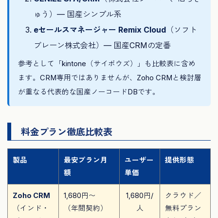
ゅう）— 国産シンプル系
eセールスマネージャー Remix Cloud
（ソフト
ブレーン株式会社）— 国産CRMの定番
参考として「kintone（サイボウズ）」も比較表に含め
ます。CRM専用ではありませんが、Zoho CRMと検討層
が重なる代表的な国産ノーコードDBです。
料金プラン徹底比較表
製品
最安プラン月
ユーザー
提供形態
額
単価
Zoho CRM
1,680円〜
1,680円/
クラウド／
（インド・
（年間契約）
人
無料プラン