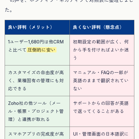
ーの声を、ポジティブ・ネガティブで対照表に整理しまし
た。
良い評判（メリット）
良くない評判（懸念点）
1ユーザー1,680円は他CRM
初期設定の範囲が広く、何
と比べて
圧倒的に安い
から手を付ければよいか迷
う
カスタマイズの自由度が高
マニュアル・FAQの一部が
く、業種固有の管理にも対
英語のままで翻訳されてい
応できる
ない
Zoho社の他ツール（メー
サポートからの回答が英語
ル・帳票・プロジェクト管
で返ってくることがある
理）と連携が取れる
スマホアプリの完成度が高
UI・管理画面の日本語訳に