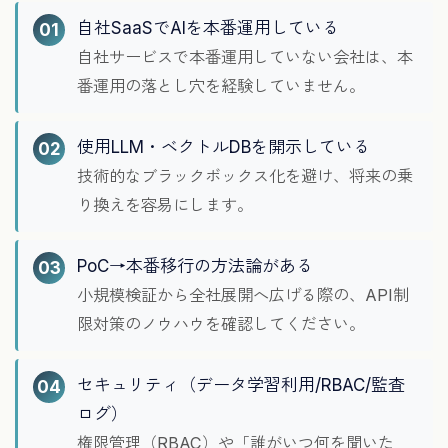
自社SaaSでAIを本番運用している
01
自社サービスで本番運用していない会社は、本
番運用の落とし穴を経験していません。
使用LLM・ベクトルDBを開示している
02
技術的なブラックボックス化を避け、将来の乗
り換えを容易にします。
PoC→本番移行の方法論がある
03
小規模検証から全社展開へ広げる際の、API制
限対策のノウハウを確認してください。
セキュリティ（データ学習利用/RBAC/監査
04
ログ）
権限管理（RBAC）や「誰がいつ何を聞いた