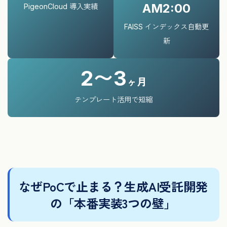
AM2:00
PigeonCloud 導入実績
FAISS インデックス自動更
新
2〜3
ヶ月
テンプレート活用で短縮
なぜPoCで止まる？生成AI受託開発
の「本番実装3つの壁」