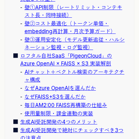
壁①API制限（レートリミット・コンテキ
スト長・同時接続）
壁②コスト最適化（トークン単価・
embedding再計算・月次予算ガード）
壁③運用安定化（モデル更新追従・ハルシ
ネーション監視・ログ監視）
ロフタル自社SaaS「PigeonCloud」の
Azure OpenAI × FAISS × S3 実装解剖
AIチャット＋ベクトル検索のアーキテクチ
ャ構成
なぜAzure OpenAIを選んだか
なぜFAISS+S3を選んだか
毎日AM2:00 FAISS再構築の仕組み
使用量制限・課金連動の実装
生成AI受託開発の4つのメリット
生成AI受託開発で絶対にチェックすべき3つ
の注意点