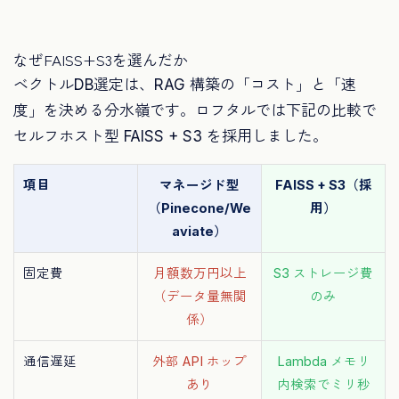
なぜFAISS+S3を選んだか
ベクトルDB選定は、RAG 構築の「コスト」と「速
度」を決める分水嶺です。ロフタルでは下記の比較で
セルフホスト型 FAISS + S3 を採用しました。
項目
マネージド型
FAISS + S3（採
（Pinecone/We
用）
aviate）
固定費
月額数万円以上
S3 ストレージ費
（データ量無関
のみ
係）
通信遅延
外部 API ホップ
Lambda メモリ
あり
内検索でミリ秒