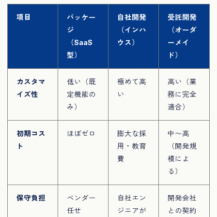
項目
パッケー
自社開発
受託開発
ジ
（インハ
（オーダ
（SaaS
ウス）
ーメイ
型）
ド）
カスタマ
低い（既
極めて高
高い（業
イズ性
定機能の
い
務に完全
み）
適合）
初期コス
ほぼゼロ
膨大な採
中〜高
ト
用・教育
（開発規
費
模によ
る）
保守負担
ベンダー
自社エン
開発会社
任せ
ジニアが
との契約