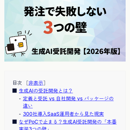
目次 ［
非表示
］
生成AIの受託開発とは？
定義と受託 vs 自社開発 vs パッケージの
違い
300社導入SaaS運用者から見た現実
なぜPoCで止まる？生成AI受託開発の「本番
実装3つの壁」