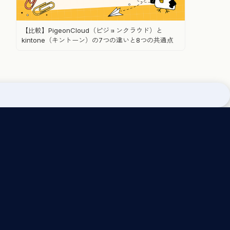
【比較】PigeonCloud（ピジョンクラウド）と
kintone（キントーン）の7つの違いと8つの共通点