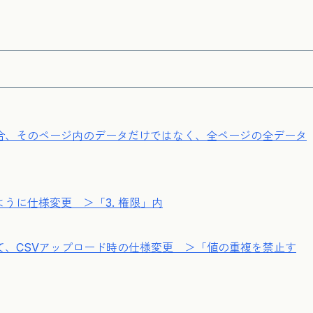
合、
そのページ内のデータだけではなく、
全ページの全データ
うに仕様変更 ＞「3. 権限」内
て、
CSVアップロード時の仕様変更 ＞「値の重複を禁止す