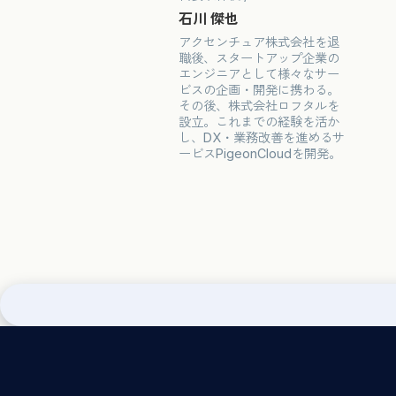
石川 傑也
アクセンチュア株式会社を退
職後、スタートアップ企業の
エンジニアとして様々なサー
ビスの企画・開発に携わる。
その後、株式会社ロフタルを
設立。これまでの経験を活か
し、DX・業務改善を進めるサ
ービスPigeonCloudを開発。