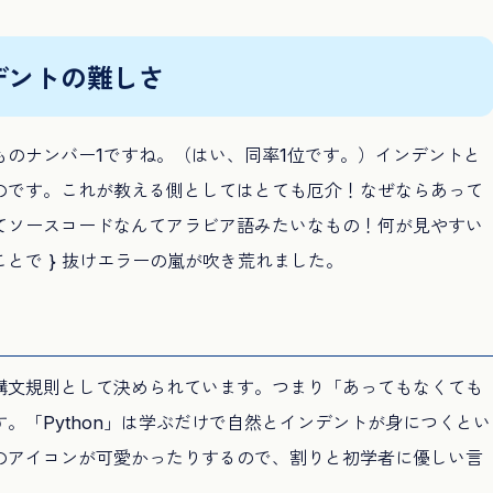
デントの難しさ
のナンバー1ですね。（はい、同率1位です。）インデントと
のです。これが教える側としてはとても厄介！なぜならあって
てソースコードなんてアラビア語みたいなもの！何が見やすい
とで } 抜けエラーの嵐が吹き荒れました。
トが構文規則として決められています。つまり「あってもなくても
。「Python」は学ぶだけで自然とインデントが身につくとい
のアイコンが可愛かったりするので、割りと初学者に優しい言