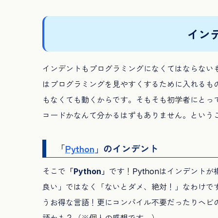
イン
インデントもプログラミングになくてはならないも
はプログラミングを見やすくするために入れるも
もなくても動くからです。そもそも初学者にとっ
コードかなんて分かるはずもありません。というこ
「
Python
」のインデント
そこで
「Python」
です！Pythonはインデン
良い」ではなく「ないとダメ、絶対！」なわけです
うお得な言語！更にコンパイル不要だったりヘビ
語かも？（※個人の感想です。）